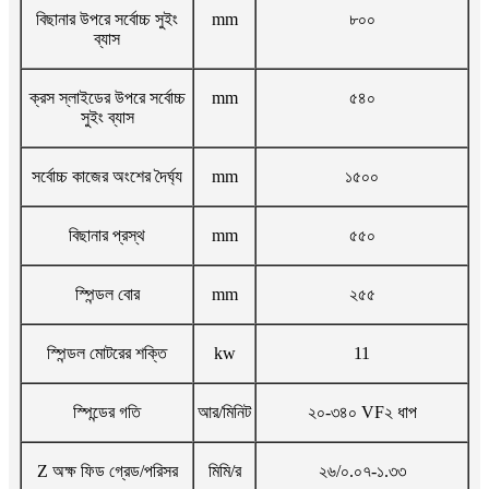
বিছানার উপরে সর্বোচ্চ সুইং
mm
৮০০
ব্যাস
ক্রস স্লাইডের উপরে সর্বোচ্চ
mm
৫৪০
সুইং ব্যাস
সর্বোচ্চ কাজের অংশের দৈর্ঘ্য
mm
১৫০০
বিছানার প্রস্থ
mm
৫৫০
স্পিন্ডল বোর
mm
২৫৫
স্পিন্ডল মোটরের শক্তি
kw
11
স্পিন্ডের গতি
আর/মিনিট
২০-৩৪০ VF২ ধাপ
Z অক্ষ ফিড গ্রেড/পরিসর
মিমি/র
২৬/০.০৭-১.৩৩