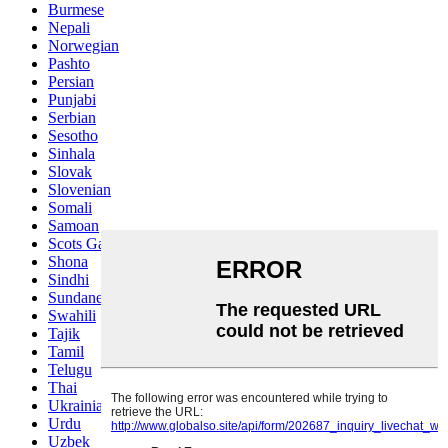
Burmese
Nepali
Norwegian
Pashto
Persian
Punjabi
Serbian
Sesotho
Sinhala
Slovak
Slovenian
Somali
Samoan
Scots Gaelic
Shona
Sindhi
Sundanese
Swahili
Tajik
Tamil
Telugu
Thai
Ukrainian
Urdu
Uzbek