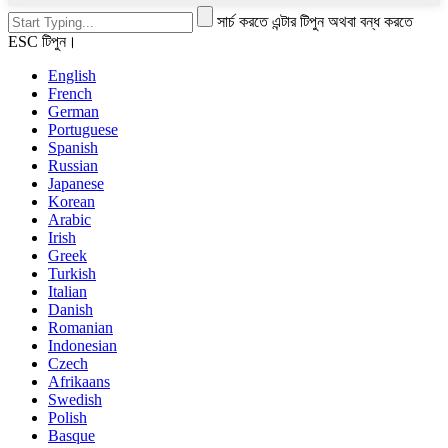
সার্চ করতে এন্টার টিপুন অথবা বন্ধ করতে
ESC টিপুন।
English
French
German
Portuguese
Spanish
Russian
Japanese
Korean
Arabic
Irish
Greek
Turkish
Italian
Danish
Romanian
Indonesian
Czech
Afrikaans
Swedish
Polish
Basque