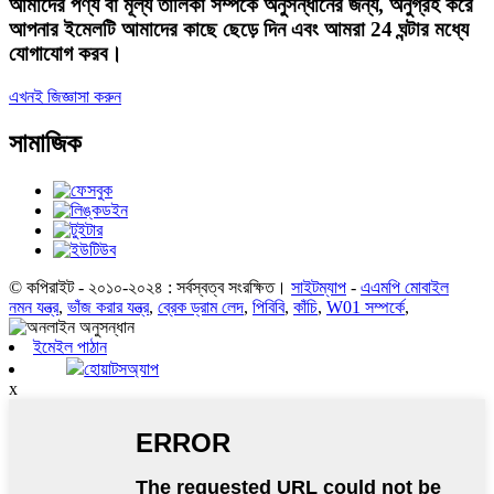
আমাদের পণ্য বা মূল্য তালিকা সম্পর্কে অনুসন্ধানের জন্য, অনুগ্রহ করে
আপনার ইমেলটি আমাদের কাছে ছেড়ে দিন এবং আমরা 24 ঘন্টার মধ্যে
যোগাযোগ করব।
এখনই জিজ্ঞাসা করুন
সামাজিক
© কপিরাইট - ২০১০-২০২৪ : সর্বস্বত্ব সংরক্ষিত।
সাইটম্যাপ
-
এএমপি মোবাইল
নমন যন্ত্র
,
ভাঁজ করার যন্ত্র
,
ব্রেক ড্রাম লেদ
,
পিবিবি
,
কাঁচি
,
W01 সম্পর্কে
,
ইমেইল পাঠান
হোয়াটসঅ্যাপ
x