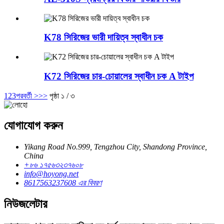
K78 সিরিজের ভারী দায়িত্ব স্বাধীন চক
K72 সিরিজের চার-চোয়ালের স্বাধীন চক A টাইপ
1
2
3
পরবর্তী >
>>
পৃষ্ঠা ১ / ৩
যোগাযোগ করুন
Yikang Road No.999, Tengzhou City, Shandong Province,
China
+৮৬ ১৭৫৬৩২৩৭৬০৮
info@hoyong.net
8617563237608 এর বিবরণ
নিউজলেটার