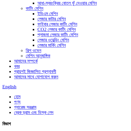
আধা-স্বয়ংক্রিয় বোতল ফুঁ দেওয়ার মেশিন
কাটিং মেশিন
ইডিএম মেশিন
লেজার কাটার মেশিন
ফাইবার লেজার কাটিং মেশিন
CO2 লেজার কাটিং মেশিন
প্লাজমা লেজার কাটিং মেশিন
লেজার ওয়েল্ডিং মেশিন
লেজার মার্কিং মেশিন
শিল্প ওভেন
মেশিন আনুষাঙ্গিক
আমাদের সম্পর্কে
খবর
প্রায়শই জিজ্ঞাসিত প্রশ্নাবলী
আমাদের সাথে যোগাযোগ করুন
English
হোম
পণ্য
গ্যারেজ সরঞ্জাম
ব্রেক ড্রাম এবং ডিস্ক লেদ
বিভাগ