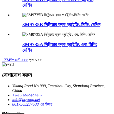
মেশিন
3M9735B সিলিন্ডার ব্লক গ্রাইন্ডিং-মিলিং মেশিন
3M9735A সিলিন্ডার ব্লক গ্রাইন্ডিং এবং মিলিং
মেশিন
1
2
3
4
5
পরবর্তী >
>>
পৃষ্ঠা ১ / ৫
যোগাযোগ করুন
Yikang Road No.999, Tengzhou City, Shandong Province,
China
+৮৬ ১৭৫৬৩২৩৭৬০৮
info@hoyong.net
8617563237608 এর বিবরণ