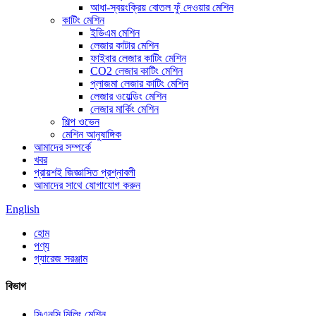
আধা-স্বয়ংক্রিয় বোতল ফুঁ দেওয়ার মেশিন
কাটিং মেশিন
ইডিএম মেশিন
লেজার কাটার মেশিন
ফাইবার লেজার কাটিং মেশিন
CO2 লেজার কাটিং মেশিন
প্লাজমা লেজার কাটিং মেশিন
লেজার ওয়েল্ডিং মেশিন
লেজার মার্কিং মেশিন
শিল্প ওভেন
মেশিন আনুষাঙ্গিক
আমাদের সম্পর্কে
খবর
প্রায়শই জিজ্ঞাসিত প্রশ্নাবলী
আমাদের সাথে যোগাযোগ করুন
English
হোম
পণ্য
গ্যারেজ সরঞ্জাম
বিভাগ
সিএনসি মিলিং মেশিন