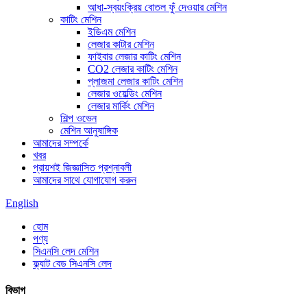
আধা-স্বয়ংক্রিয় বোতল ফুঁ দেওয়ার মেশিন
কাটিং মেশিন
ইডিএম মেশিন
লেজার কাটার মেশিন
ফাইবার লেজার কাটিং মেশিন
CO2 লেজার কাটিং মেশিন
প্লাজমা লেজার কাটিং মেশিন
লেজার ওয়েল্ডিং মেশিন
লেজার মার্কিং মেশিন
শিল্প ওভেন
মেশিন আনুষাঙ্গিক
আমাদের সম্পর্কে
খবর
প্রায়শই জিজ্ঞাসিত প্রশ্নাবলী
আমাদের সাথে যোগাযোগ করুন
English
হোম
পণ্য
সিএনসি লেদ মেশিন
ফ্ল্যাট বেড সিএনসি লেদ
বিভাগ