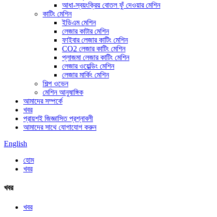
আধা-স্বয়ংক্রিয় বোতল ফুঁ দেওয়ার মেশিন
কাটিং মেশিন
ইডিএম মেশিন
লেজার কাটার মেশিন
ফাইবার লেজার কাটিং মেশিন
CO2 লেজার কাটিং মেশিন
প্লাজমা লেজার কাটিং মেশিন
লেজার ওয়েল্ডিং মেশিন
লেজার মার্কিং মেশিন
শিল্প ওভেন
মেশিন আনুষাঙ্গিক
আমাদের সম্পর্কে
খবর
প্রায়শই জিজ্ঞাসিত প্রশ্নাবলী
আমাদের সাথে যোগাযোগ করুন
English
হোম
খবর
খবর
খবর