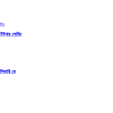
্টেইনার লোডিং
লিভারি ডে