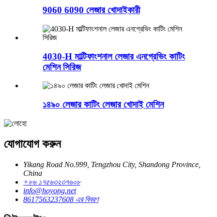
9060 6090 লেজার খোদাইকারী
4030-H মাল্টিফাংশনাল লেজার এনগ্রেভিং কাটিং
মেশিন সিরিজ
১৪৯০ লেজার কাটিং লেজার খোদাই মেশিন
যোগাযোগ করুন
Yikang Road No.999, Tengzhou City, Shandong Province,
China
+৮৬ ১৭৫৬৩২৩৭৬০৮
info@hoyong.net
8617563237608 এর বিবরণ