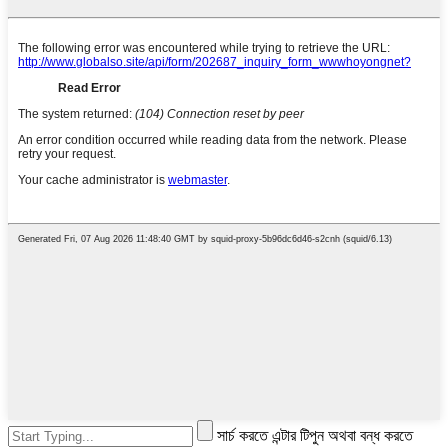
সার্চ করতে এন্টার টিপুন অথবা বন্ধ করতে