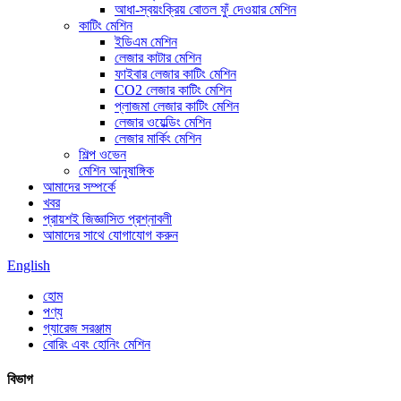
আধা-স্বয়ংক্রিয় বোতল ফুঁ দেওয়ার মেশিন
কাটিং মেশিন
ইডিএম মেশিন
লেজার কাটার মেশিন
ফাইবার লেজার কাটিং মেশিন
CO2 লেজার কাটিং মেশিন
প্লাজমা লেজার কাটিং মেশিন
লেজার ওয়েল্ডিং মেশিন
লেজার মার্কিং মেশিন
শিল্প ওভেন
মেশিন আনুষাঙ্গিক
আমাদের সম্পর্কে
খবর
প্রায়শই জিজ্ঞাসিত প্রশ্নাবলী
আমাদের সাথে যোগাযোগ করুন
English
হোম
পণ্য
গ্যারেজ সরঞ্জাম
বোরিং এবং হোনিং মেশিন
বিভাগ