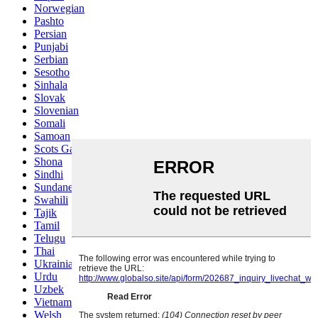
Norwegian
Pashto
Persian
Punjabi
Serbian
Sesotho
Sinhala
Slovak
Slovenian
Somali
Samoan
Scots Gaelic
Shona
Sindhi
Sundanese
Swahili
Tajik
Tamil
Telugu
Thai
Ukrainian
Urdu
Uzbek
Vietnamese
Welsh